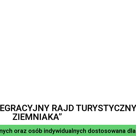
 INTEGRACYJNY RAJD TURYSTYCZN
ZIEMNIAKA”
kolnych oraz osób indywidualnych dostosowana dl