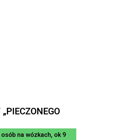
Y „PIECZONEGO
a osób na wózkach, ok 9