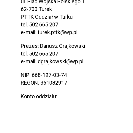
ul. Plac Wojska Polskiego 1
62-700 Turek
PTTK Oddział w Turku
tel. 502 665 207
e-mail: turek.pttk@wp.pl
Prezes: Dariusz Grajkowski
tel. 502 665 207
e-mail: dgrajkowski@wp.pl
NIP: 668-197-03-74
REGON: 361082917
Konto oddziału: