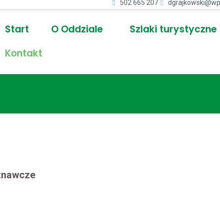
502 665 207
dgrajkowski@wp
Start
O Oddziale
Szlaki turystyczne
Kontakt
oznawcze